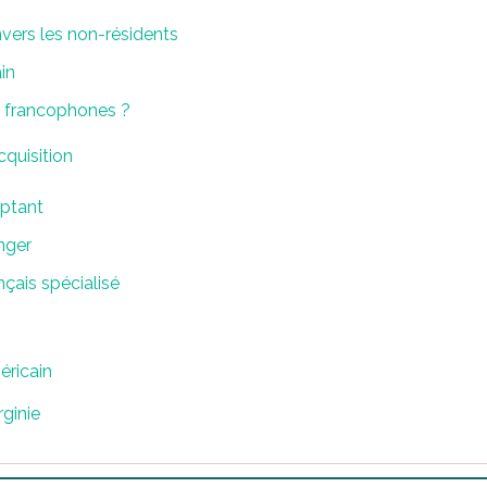
vers les non-résidents
in
rs francophones ?
cquisition
mptant
nger
nçais spécialisé
éricain
rginie