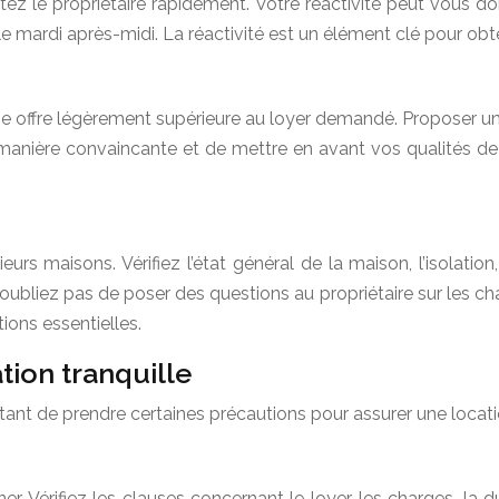
ez le propriétaire rapidement. Votre réactivité peut vous do
le mardi après-midi. La réactivité est un élément clé pour obt
 une offre légèrement supérieure au loyer demandé. Proposer 
e manière convaincante et de mettre en avant vos qualités d
.
eurs maisons. Vérifiez l’état général de la maison, l’isolati
 N’oubliez pas de poser des questions au propriétaire sur les ch
ions essentielles.
tion tranquille
tant de prendre certaines précautions pour assurer une locatio
. Vérifiez les clauses concernant le loyer, les charges, la dur