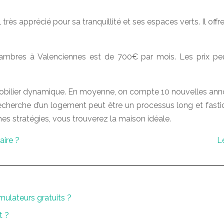
el très apprécié pour sa tranquillité et ses espaces verts. Il of
mbres à Valenciennes est de 700€ par mois. Les prix peuv
bilier dynamique. En moyenne, on compte 10 nouvelles anno
echerche d’un logement peut être un processus long et fastid
nes stratégies, vous trouverez la maison idéale.
aire ?
L
imulateurs gratuits ?
t ?