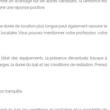
nner un avantage sur les autres candidats. Si l’annonce est
enir une réponse positive.
une durée de location plus longue peut également rassurer le
e locataire. Vous pouvez mentionner votre profession, votre
on, l’état des équipements, la présence d’éventuels travaux à
arges, la durée du bail et les conditions de résiliation. Prenez
n tranquille.
ée du bail, les conditions de résiliation et la possibilité de