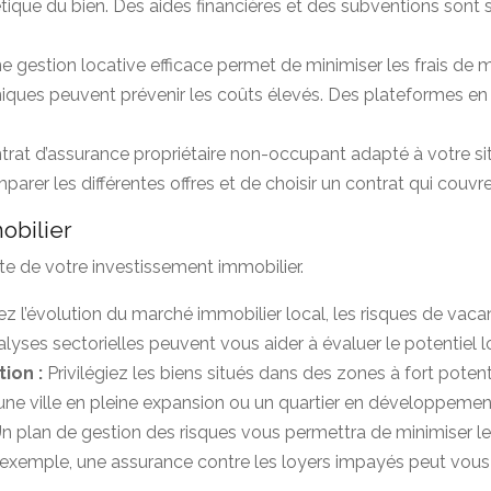
tique du bien. Des aides financières et des subventions sont 
e gestion locative efficace permet de minimiser les frais de 
iques peuvent prévenir les coûts élevés. Des plateformes en 
trat d’assurance propriétaire non-occupant adapté à votre sit
arer les différentes offres et de choisir un contrat qui couvre
obilier
ite de votre investissement immobilier.
ez l’évolution du marché immobilier local, les risques de vac
yses sectorielles peuvent vous aider à évaluer le potentiel lo
tion :
Privilégiez les biens situés dans des zones à fort potent
ne ville en pleine expansion ou un quartier en développement
n plan de gestion des risques vous permettra de minimiser les
ar exemple, une assurance contre les loyers impayés peut vou