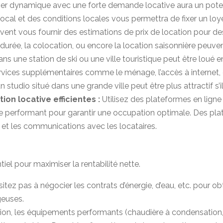
ier dynamique avec une forte demande locative aura un potent
ocal et des conditions locales vous permettra de fixer un loy
vent vous fournir des estimations de prix de location pour des
 durée, la colocation, ou encore la location saisonnière peuv
 une station de ski ou une ville touristique peut être loué en
ervices supplémentaires comme le ménage, l’accès à internet
n studio situé dans une grande ville peut être plus attractif s’
on locative efficientes :
Utilisez des plateformes en ligne 
 performant pour garantir une occupation optimale. Des plat
 et les communications avec les locataires.
iel pour maximiser la rentabilité nette.
sitez pas à négocier les contrats d’énergie, d’eau, etc. pour ob
geuses.
ation, les équipements performants (chaudière à condensation, 