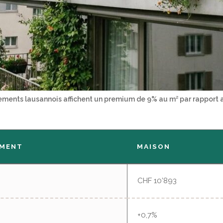
ements lausannois affichent un premium de 9% au m² par rapport 
EMENT
MAISON
CHF 10’893
+0,7%