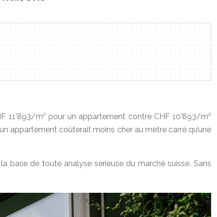
 CHF 11’893/m² pour un appartement contre CHF 10’893/m²
le un appartement coûterait moins cher au mètre carré qu’une
e la base de toute analyse sérieuse du marché suisse. Sans